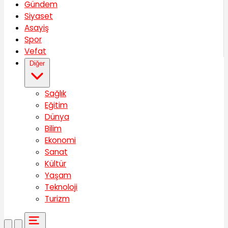
Gündem
Siyaset
Asayiş
Spor
Vefat
Diğer
Sağlık
Eğitim
Dünya
Bilim
Ekonomi
Sanat
Kültür
Yaşam
Teknoloji
Turizm