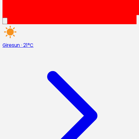
Giresun
·
21°C