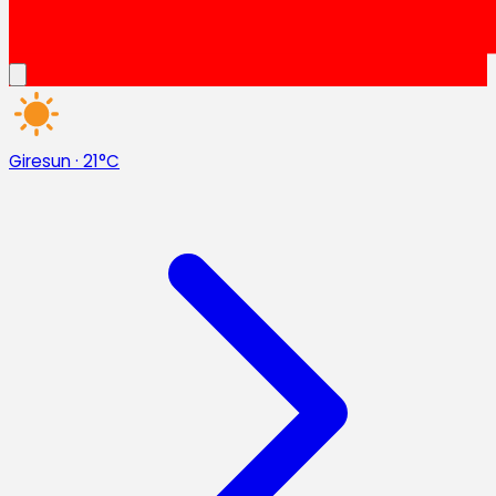
Giresun
·
21°C