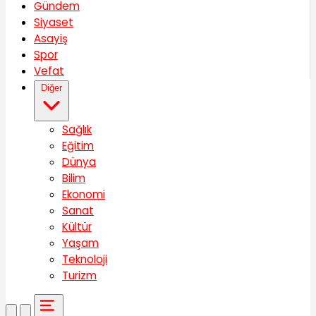
Gündem
Siyaset
Asayiş
Spor
Vefat
Diğer
Sağlık
Eğitim
Dünya
Bilim
Ekonomi
Sanat
Kültür
Yaşam
Teknoloji
Turizm