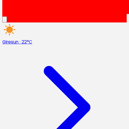
Giresun
·
22°C