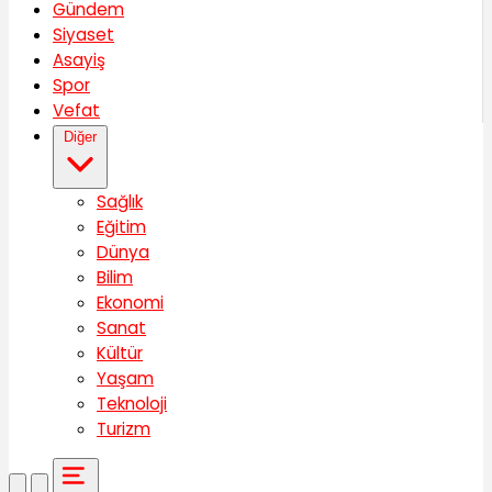
Gündem
Siyaset
Asayiş
Spor
Vefat
Diğer
Sağlık
Eğitim
Dünya
Bilim
Ekonomi
Sanat
Kültür
Yaşam
Teknoloji
Turizm