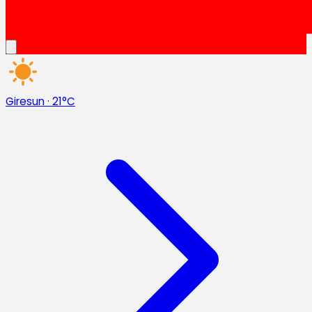
Giresun
·
21°C