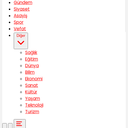
Gündem
Siyaset
Asayiş
Spor
Vefat
Diğer
Sağlık
Eğitim
Dünya
Bilim
Ekonomi
Sanat
Kültür
Yaşam
Teknoloji
Turizm