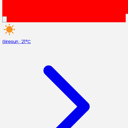
Giresun
·
21°C