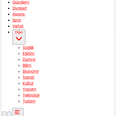
Gündem
Siyaset
Asayiş
Spor
Vefat
Diğer
Sağlık
Eğitim
Dünya
Bilim
Ekonomi
Sanat
Kültür
Yaşam
Teknoloji
Turizm