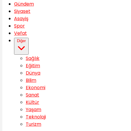
Gündem
Siyaset
Asayiş
Spor
Vefat
Diğer
Sağlık
Eğitim
Dünya
Bilim
Ekonomi
Sanat
Kültür
Yaşam
Teknoloji
Turizm