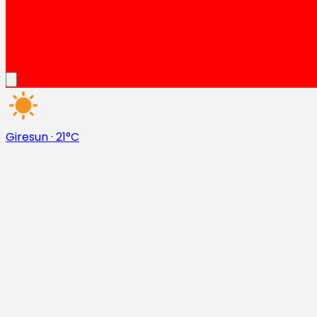
Giresun
·
21°C