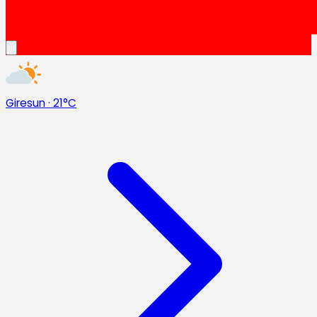
Giresun
·
21°C