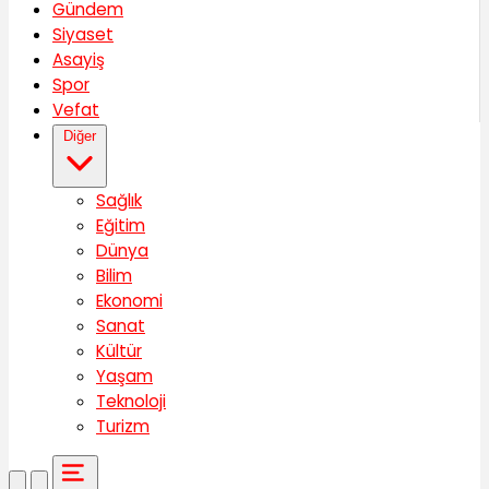
Gündem
Siyaset
Asayiş
Spor
Vefat
Diğer
Sağlık
Eğitim
Dünya
Bilim
Ekonomi
Sanat
Kültür
Yaşam
Teknoloji
Turizm