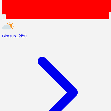
Giresun
·
21°C