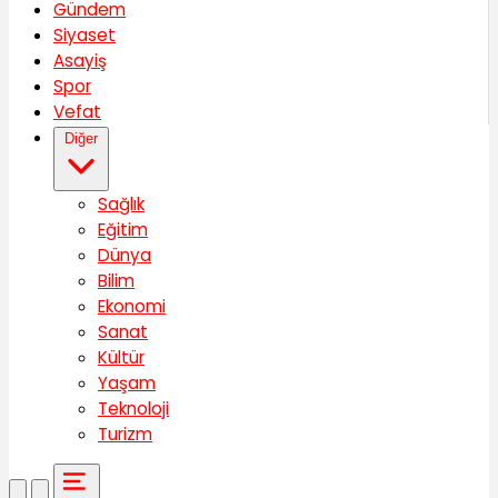
Gündem
Siyaset
Asayiş
Spor
Vefat
Diğer
Sağlık
Eğitim
Dünya
Bilim
Ekonomi
Sanat
Kültür
Yaşam
Teknoloji
Turizm