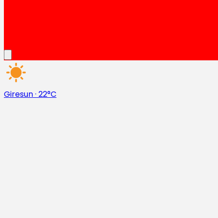
Giresun
·
22°C