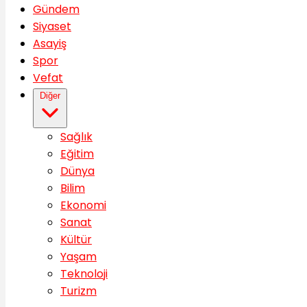
Gündem
Siyaset
Asayiş
Spor
Vefat
Diğer
Sağlık
Eğitim
Dünya
Bilim
Ekonomi
Sanat
Kültür
Yaşam
Teknoloji
Turizm