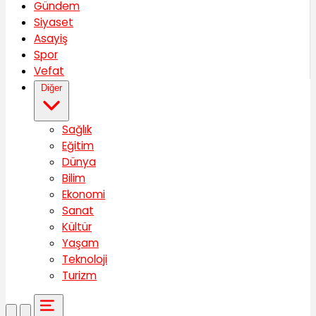
Gündem
Siyaset
Asayiş
Spor
Vefat
Diğer
Sağlık
Eğitim
Dünya
Bilim
Ekonomi
Sanat
Kültür
Yaşam
Teknoloji
Turizm