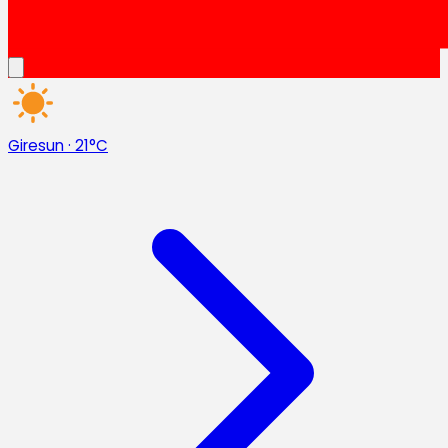
Giresun
·
21°C