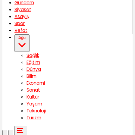
Gündem
Siyaset
Asayiş
Spor
Vefat
Diğer
Sağlık
Eğitim
Dünya
Bilim
Ekonomi
Sanat
Kültür
Yaşam
Teknoloji
Turizm