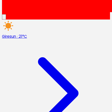
Giresun
·
21°C