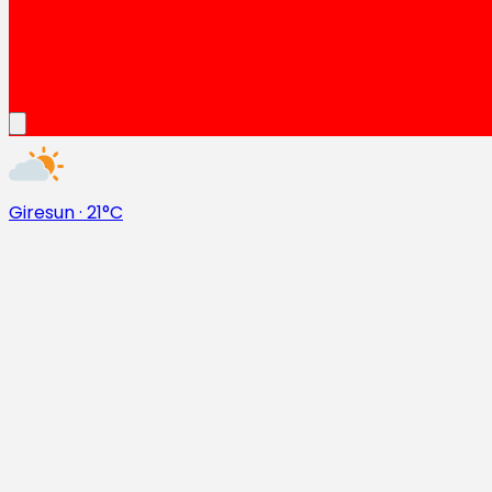
Giresun
·
21°C