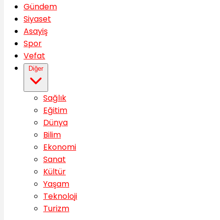
Gündem
Siyaset
Asayiş
Spor
Vefat
Diğer
Sağlık
Eğitim
Dünya
Bilim
Ekonomi
Sanat
Kültür
Yaşam
Teknoloji
Turizm