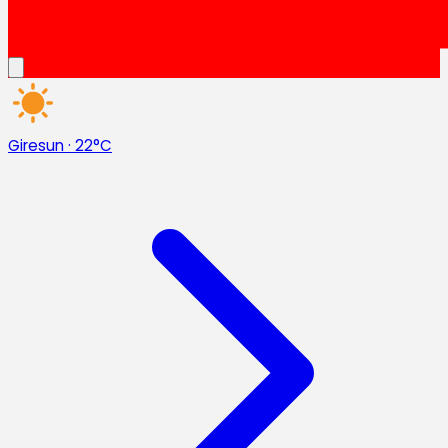
Giresun
·
22°C