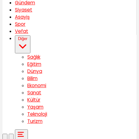
Gündem
Siyaset
Asayiş
Spor
Vefat
Diğer
Sağlık
Eğitim
Dünya
Bilim
Ekonomi
Sanat
Kültür
Yaşam
Teknoloji
Turizm