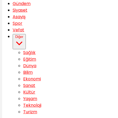
Gündem
Siyaset
Asayiş
Spor
Vefat
Diğer
Sağlık
Eğitim
Dünya
Bilim
Ekonomi
Sanat
Kültür
Yaşam
Teknoloji
Turizm