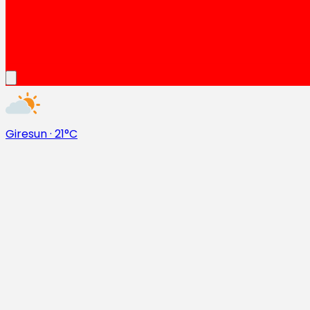
Giresun
·
21°C