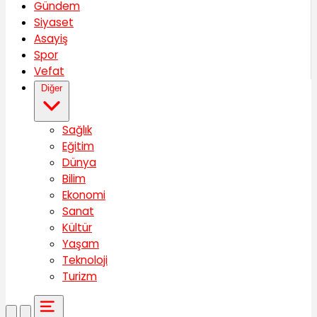
Gündem
Siyaset
Asayiş
Spor
Vefat
Diğer
Sağlık
Eğitim
Dünya
Bilim
Ekonomi
Sanat
Kültür
Yaşam
Teknoloji
Turizm