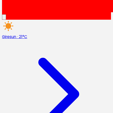
Giresun
·
21°C