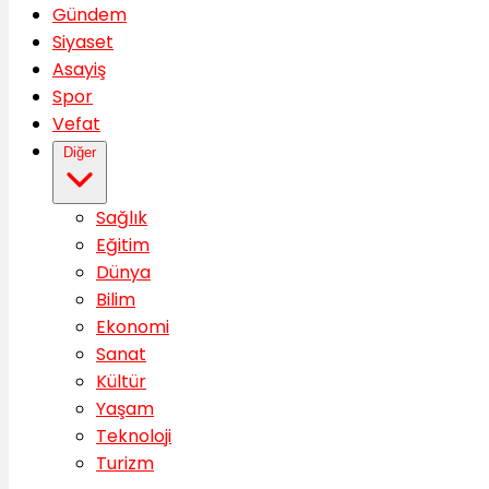
Gündem
Siyaset
Asayiş
Spor
Vefat
Diğer
Sağlık
Eğitim
Dünya
Bilim
Ekonomi
Sanat
Kültür
Yaşam
Teknoloji
Turizm