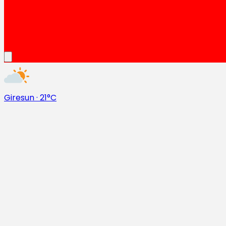
Giresun
·
21°C