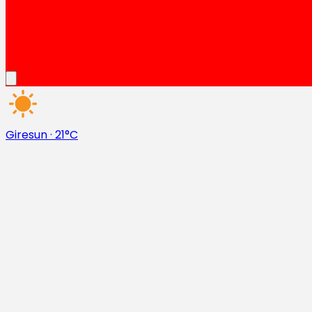
Giresun
·
21°C