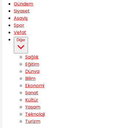
Gündem
Siyaset
Asayiş
Spor
Vefat
Diğer
Sağlık
Eğitim
Dünya
Bilim
Ekonomi
Sanat
Kültür
Yaşam
Teknoloji
Turizm