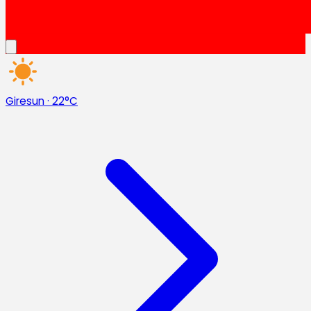
Giresun
·
22°C