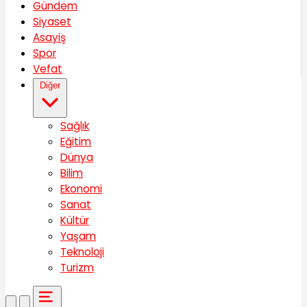
Gündem
Siyaset
Asayiş
Spor
Vefat
Diğer
Sağlık
Eğitim
Dünya
Bilim
Ekonomi
Sanat
Kültür
Yaşam
Teknoloji
Turizm