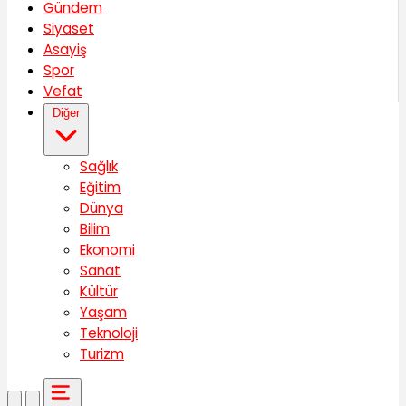
Gündem
Siyaset
Asayiş
Spor
Vefat
Diğer
Sağlık
Eğitim
Dünya
Bilim
Ekonomi
Sanat
Kültür
Yaşam
Teknoloji
Turizm