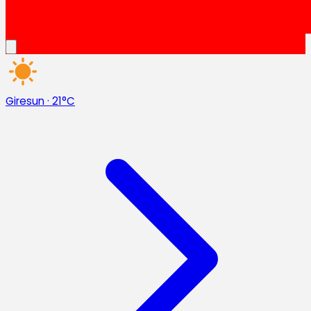
Giresun
·
21°C