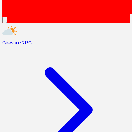
Giresun
·
21°C