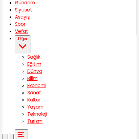
Gündem
Siyaset
Asayiş
Spor
Vefat
Diğer
Sağlık
Eğitim
Dünya
Bilim
Ekonomi
Sanat
Kültür
Yaşam
Teknoloji
Turizm