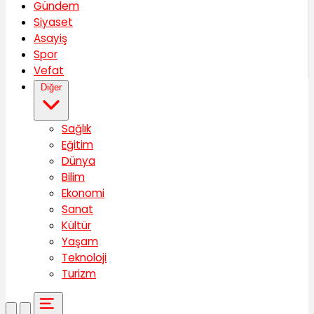
Gündem
Siyaset
Asayiş
Spor
Vefat
Diğer
Sağlık
Eğitim
Dünya
Bilim
Ekonomi
Sanat
Kültür
Yaşam
Teknoloji
Turizm