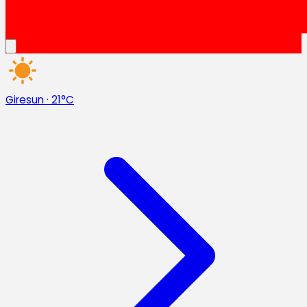
Giresun
·
21°C