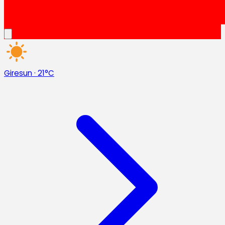
Giresun
·
21°C