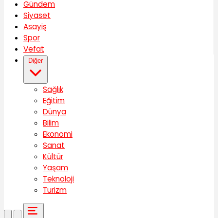
Gündem
Siyaset
Asayiş
Spor
Vefat
Diğer
Sağlık
Eğitim
Dünya
Bilim
Ekonomi
Sanat
Kültür
Yaşam
Teknoloji
Turizm