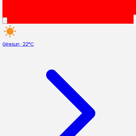
Giresun
·
22°C