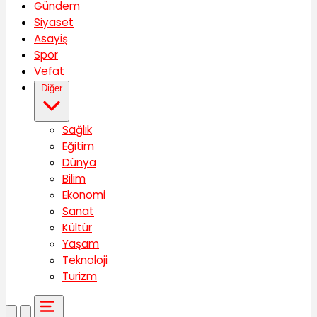
Gündem
Siyaset
Asayiş
Spor
Vefat
Diğer
Sağlık
Eğitim
Dünya
Bilim
Ekonomi
Sanat
Kültür
Yaşam
Teknoloji
Turizm