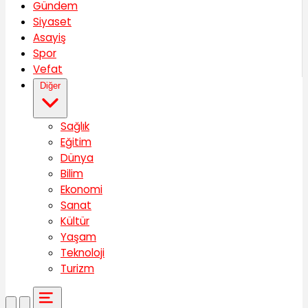
Gündem
Siyaset
Asayiş
Spor
Vefat
Diğer
Sağlık
Eğitim
Dünya
Bilim
Ekonomi
Sanat
Kültür
Yaşam
Teknoloji
Turizm