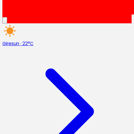
Giresun
·
22°C