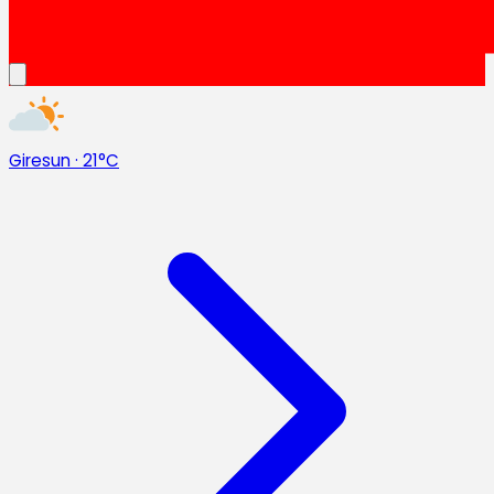
Giresun
·
21°C