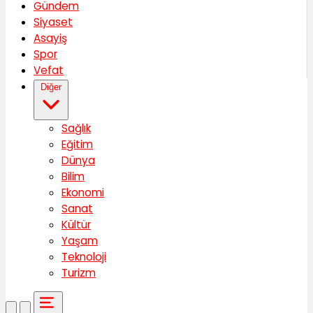
Gündem
Siyaset
Asayiş
Spor
Vefat
Diğer
Sağlık
Eğitim
Dünya
Bilim
Ekonomi
Sanat
Kültür
Yaşam
Teknoloji
Turizm