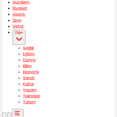
Gündem
Siyaset
Asayiş
Spor
Vefat
Diğer
Sağlık
Eğitim
Dünya
Bilim
Ekonomi
Sanat
Kültür
Yaşam
Teknoloji
Turizm