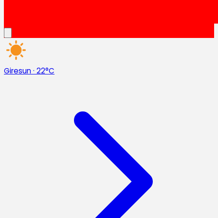
Giresun
·
22°C