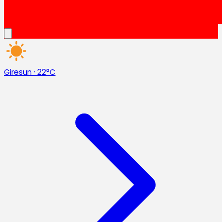
Giresun
·
22°C