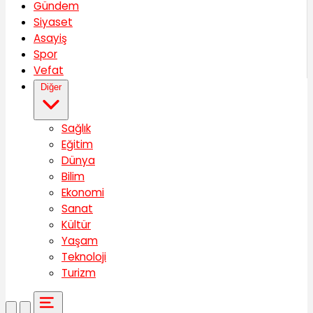
Gündem
Siyaset
Asayiş
Spor
Vefat
Diğer
Sağlık
Eğitim
Dünya
Bilim
Ekonomi
Sanat
Kültür
Yaşam
Teknoloji
Turizm