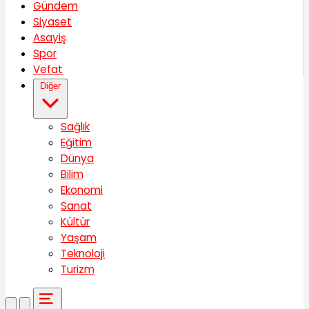
Gündem
Siyaset
Asayiş
Spor
Vefat
Diğer
Sağlık
Eğitim
Dünya
Bilim
Ekonomi
Sanat
Kültür
Yaşam
Teknoloji
Turizm