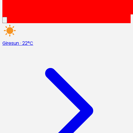
Giresun
·
22°C