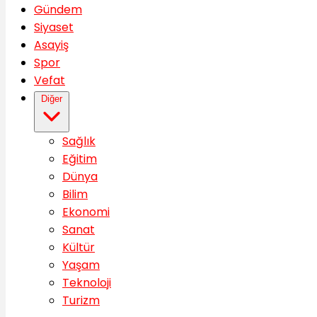
Gündem
Siyaset
Asayiş
Spor
Vefat
Diğer
Sağlık
Eğitim
Dünya
Bilim
Ekonomi
Sanat
Kültür
Yaşam
Teknoloji
Turizm