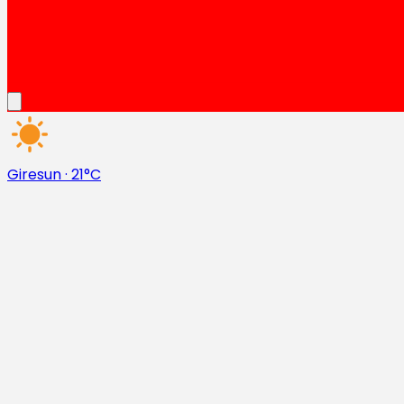
Giresun
·
21°C