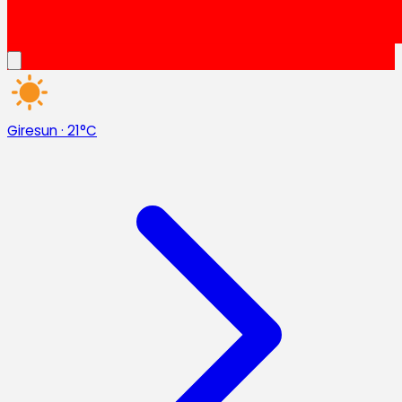
Giresun
·
21°C