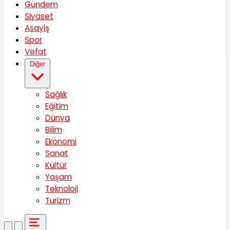
Gündem
Siyaset
Asayiş
Spor
Vefat
Diğer
Sağlık
Eğitim
Dünya
Bilim
Ekonomi
Sanat
Kültür
Yaşam
Teknoloji
Turizm