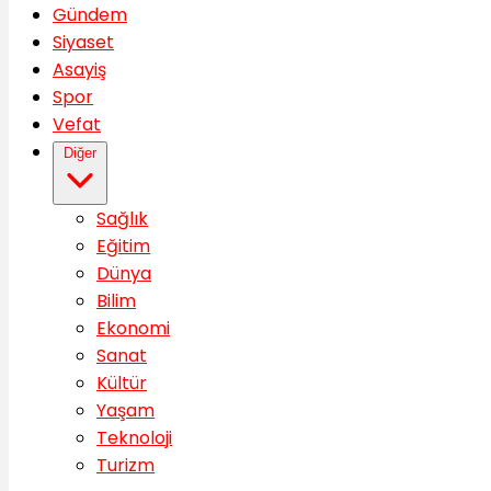
Gündem
Siyaset
Asayiş
Spor
Vefat
Diğer
Sağlık
Eğitim
Dünya
Bilim
Ekonomi
Sanat
Kültür
Yaşam
Teknoloji
Turizm