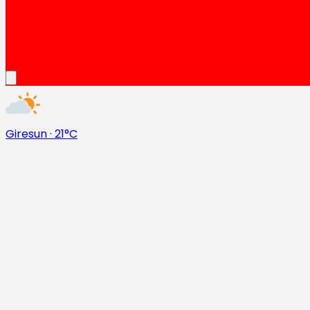
Giresun
·
21°C