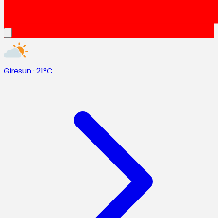
Giresun
·
21°C