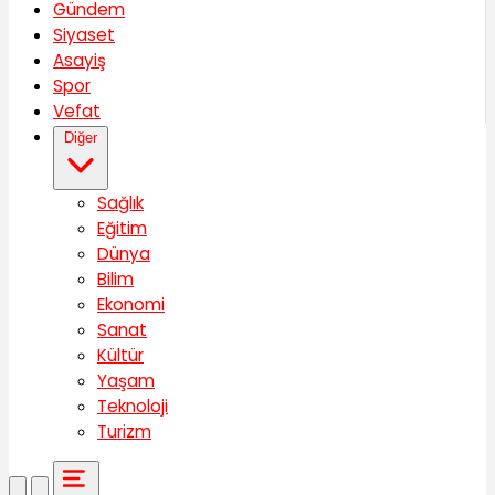
Gündem
Siyaset
Asayiş
Spor
Vefat
Diğer
Sağlık
Eğitim
Dünya
Bilim
Ekonomi
Sanat
Kültür
Yaşam
Teknoloji
Turizm