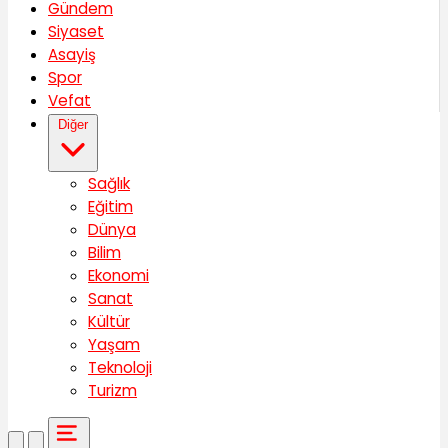
Gündem
Siyaset
Asayiş
Spor
Vefat
Diğer
Sağlık
Eğitim
Dünya
Bilim
Ekonomi
Sanat
Kültür
Yaşam
Teknoloji
Turizm