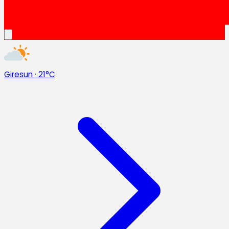
Giresun
·
21°C