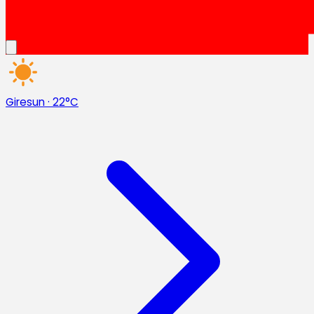
Giresun
·
22°C