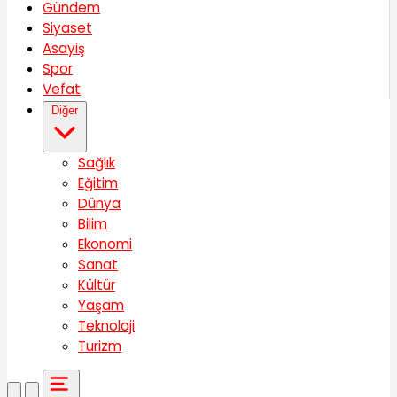
Gündem
Siyaset
Asayiş
Spor
Vefat
Diğer
Sağlık
Eğitim
Dünya
Bilim
Ekonomi
Sanat
Kültür
Yaşam
Teknoloji
Turizm