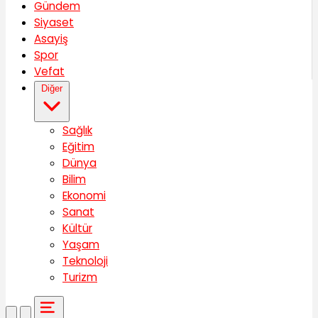
Gündem
Siyaset
Asayiş
Spor
Vefat
Diğer
Sağlık
Eğitim
Dünya
Bilim
Ekonomi
Sanat
Kültür
Yaşam
Teknoloji
Turizm