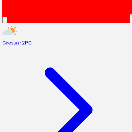
Giresun
·
21°C