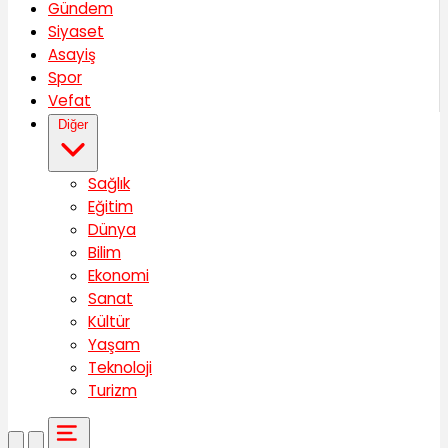
Gündem
Siyaset
Asayiş
Spor
Vefat
Diğer
Sağlık
Eğitim
Dünya
Bilim
Ekonomi
Sanat
Kültür
Yaşam
Teknoloji
Turizm