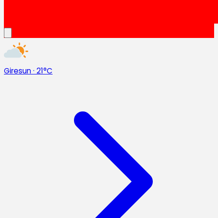
Giresun
·
21°C