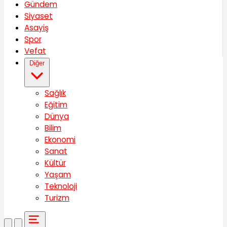
Gündem
Siyaset
Asayiş
Spor
Vefat
Diğer
Sağlık
Eğitim
Dünya
Bilim
Ekonomi
Sanat
Kültür
Yaşam
Teknoloji
Turizm