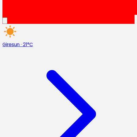
Giresun
·
21°C