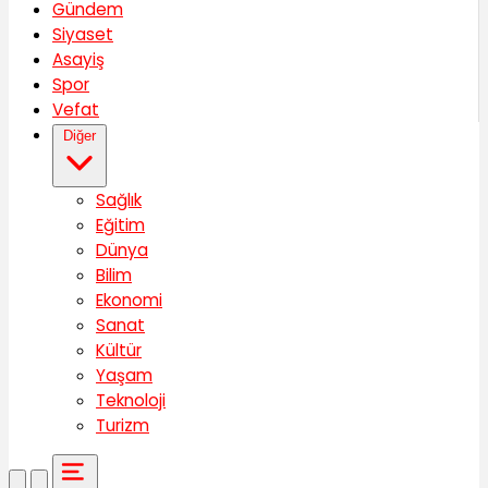
Gündem
Siyaset
Asayiş
Spor
Vefat
Diğer
Sağlık
Eğitim
Dünya
Bilim
Ekonomi
Sanat
Kültür
Yaşam
Teknoloji
Turizm