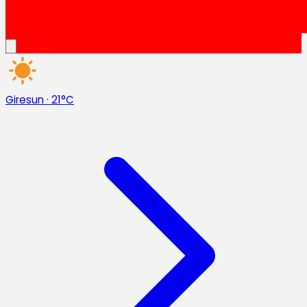
Giresun
·
21°C