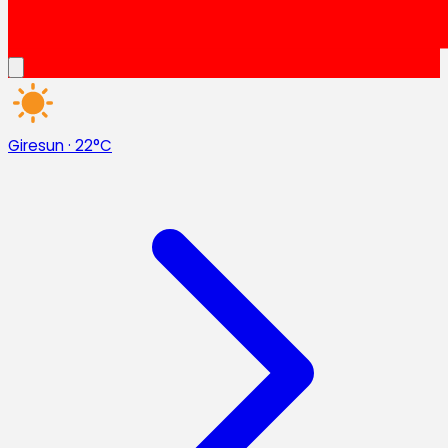
Giresun
·
22°C