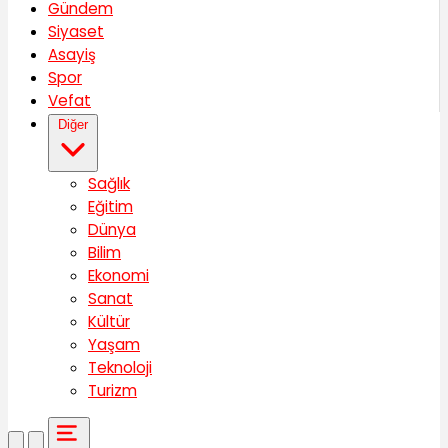
Gündem
Siyaset
Asayiş
Spor
Vefat
Diğer
Sağlık
Eğitim
Dünya
Bilim
Ekonomi
Sanat
Kültür
Yaşam
Teknoloji
Turizm