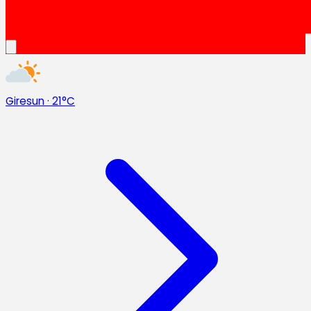
Giresun
·
21°C