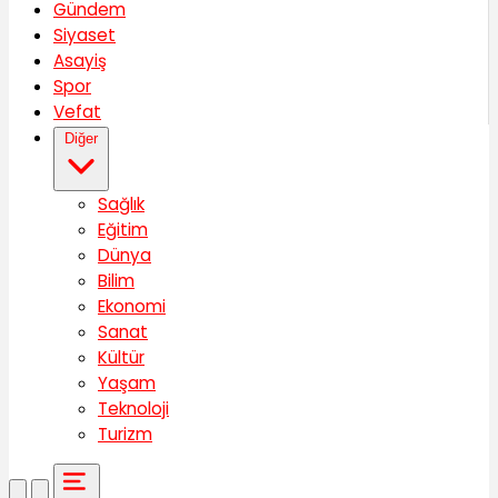
Gündem
Siyaset
Asayiş
Spor
Vefat
Diğer
Sağlık
Eğitim
Dünya
Bilim
Ekonomi
Sanat
Kültür
Yaşam
Teknoloji
Turizm