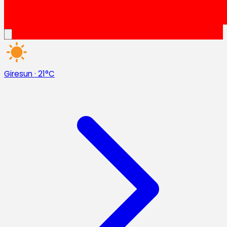
Giresun
·
21°C