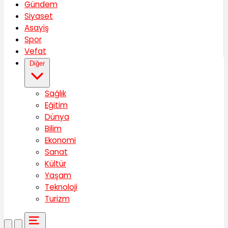
Gündem
Siyaset
Asayiş
Spor
Vefat
Diğer
Sağlık
Eğitim
Dünya
Bilim
Ekonomi
Sanat
Kültür
Yaşam
Teknoloji
Turizm