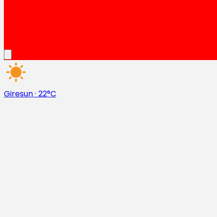
Giresun
·
22°C