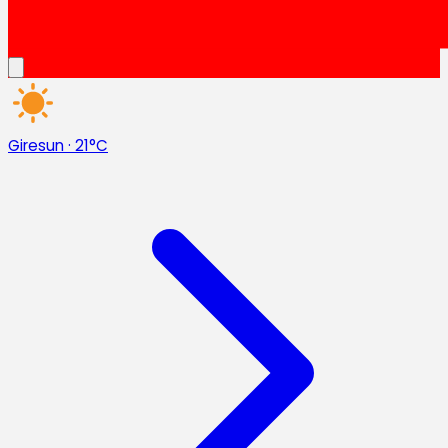
Giresun
·
21°C