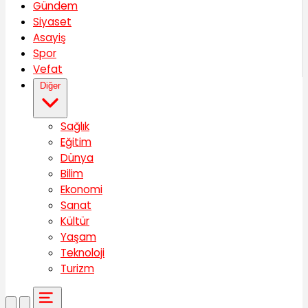
Gündem
Siyaset
Asayiş
Spor
Vefat
Diğer
Sağlık
Eğitim
Dünya
Bilim
Ekonomi
Sanat
Kültür
Yaşam
Teknoloji
Turizm