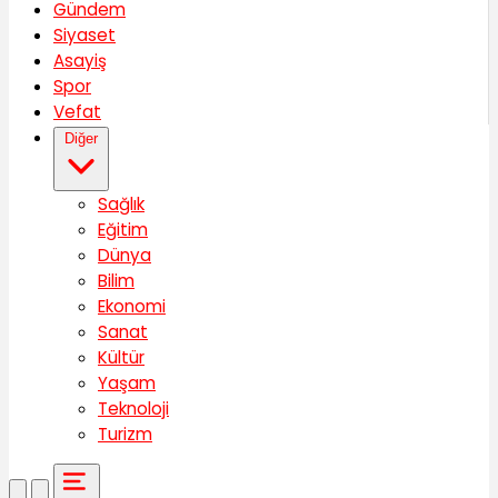
Gündem
Siyaset
Asayiş
Spor
Vefat
Diğer
Sağlık
Eğitim
Dünya
Bilim
Ekonomi
Sanat
Kültür
Yaşam
Teknoloji
Turizm