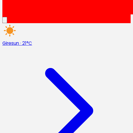
Giresun
·
21°C