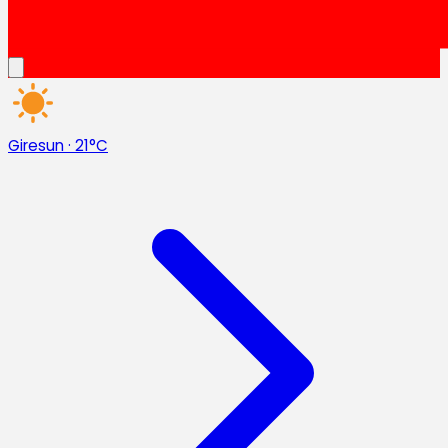
Giresun
·
21°C