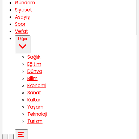
Gündem
Siyaset
Asayiş
Spor
Vefat
Diğer
Sağlık
Eğitim
Dünya
Bilim
Ekonomi
Sanat
Kültür
Yaşam
Teknoloji
Turizm