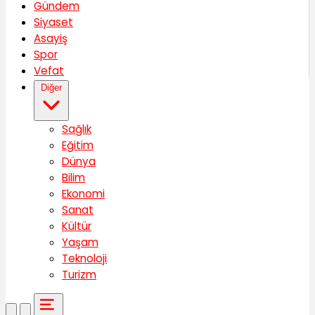
Gündem
Siyaset
Asayiş
Spor
Vefat
Diğer
Sağlık
Eğitim
Dünya
Bilim
Ekonomi
Sanat
Kültür
Yaşam
Teknoloji
Turizm