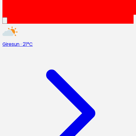
Giresun
·
21°C