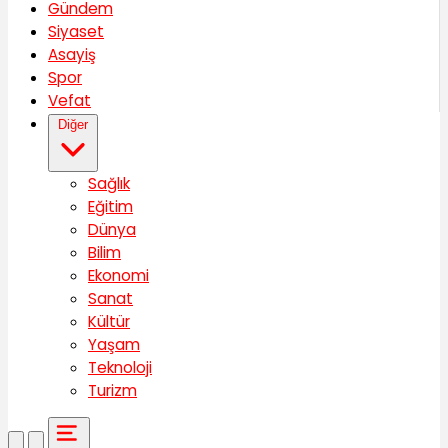
Gündem
Siyaset
Asayiş
Spor
Vefat
Diğer
Sağlık
Eğitim
Dünya
Bilim
Ekonomi
Sanat
Kültür
Yaşam
Teknoloji
Turizm