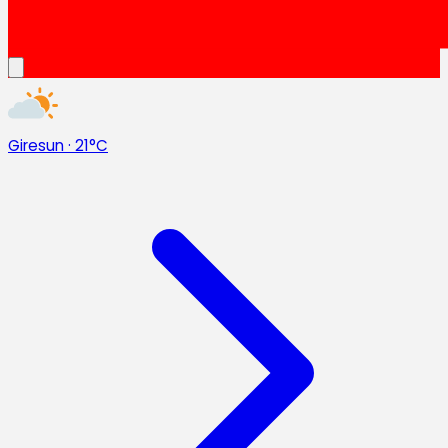
Giresun
·
21°C