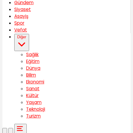
Gündem
Siyaset
Asayiş
Spor
Vefat
Diğer
Sağlık
Eğitim
Dünya
Bilim
Ekonomi
Sanat
Kültür
Yaşam
Teknoloji
Turizm