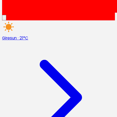
Giresun
·
21°C