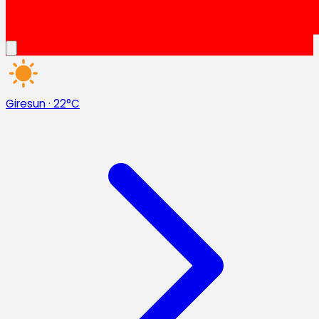
Giresun
·
22°C