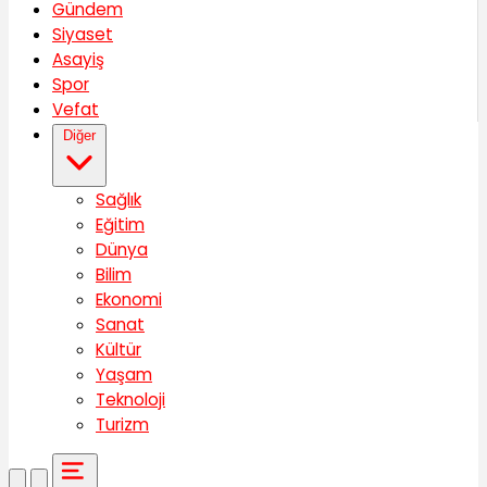
Gündem
Siyaset
Asayiş
Spor
Vefat
Diğer
Sağlık
Eğitim
Dünya
Bilim
Ekonomi
Sanat
Kültür
Yaşam
Teknoloji
Turizm