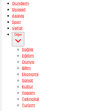
Gündem
Siyaset
Asayiş
Spor
Vefat
Diğer
Sağlık
Eğitim
Dünya
Bilim
Ekonomi
Sanat
Kültür
Yaşam
Teknoloji
Turizm