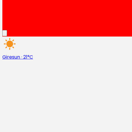
Giresun
·
21°C